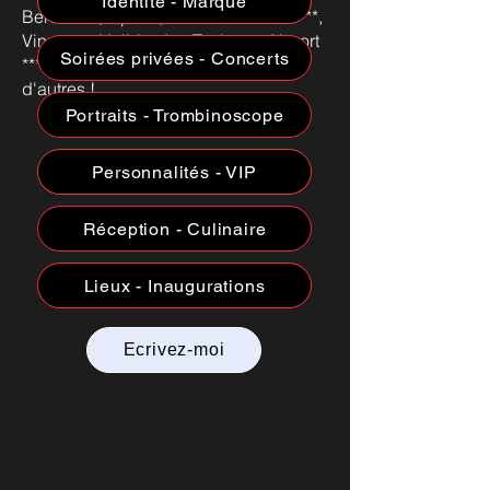
Identité - Marque
Berdoues, Opisto, Hôtel Radisson ****,
Vincentz, Holiday Inn Toulouse Airport
Soirées privées - Concerts
****, MMA Assurances, .. et bien
d'autres !
Portraits - Trombinoscope
Personnalités - VIP
Réception - Culinaire
Lieux - Inaugurations
Ecrivez-moi