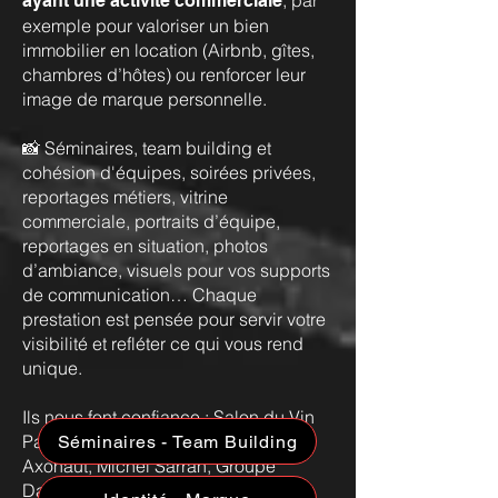
, par
ayant une activité commerciale
exemple pour valoriser un bien
immobilier en location (Airbnb, gîtes,
chambres d’hôtes) ou renforcer leur
image de marque personnelle.
📸 Séminaires, team building et
cohésion d'équipes, soirées privées,
reportages métiers, vitrine
commerciale, portraits d’équipe,
reportages en situation, photos
d’ambiance, visuels pour vos supports
de communication… Chaque
prestation est pensée pour servir votre
visibilité et refléter ce qui vous rend
unique.
Ils nous font confiance : Salon du Vin
Paris (Wine Paris), SNCF, Airbus,
Séminaires - Team Building
Axonaut, Michel Sarran, Groupe
Dallard Automobiles, Hife, Parfums